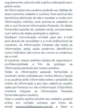
regularmente, pois ela está sujeita a alterações sem
prévio aviso.
As informações dos usuários poderão ser obtidas de
duas maneiras: cadastro e cookies. Para usufruir dos
benefícios adicionais do site e receber e-mails com
informações, notícias, você precisa se cadastrar no
site e nos fornecer Informações Pessoais. Os dados
fornecidos quando do cadastro serão armazenados
num banco de dados protegido e sigiloso.
Qualquer comunicação enviada para seu e-mail
será através de newsletter e e-mail institucional da
Lozekam. As Informações Pessoais são todas as
informações pelas quais podemos identificá-lo
como indivíduo, tais como seu nome ou endereço
de e-mail.
A Lozekam segue padrões rígidos de segurança e
confidencialidade a fim de proteger as
informações pessoais dos nossos usuários.
Todas as informações pessoais fornecidas a
Lozekam serão coletadas por meios éticos e legais
e os usuários serão informados sobre o propósito da
coleta de informação e por isso, caberá ao usuário
optar por fornecer ou não a informação. O Escritório
manterá íntegras as Informações Pessoais
fornecidas pelos Usuários.
Caso o usuário queira cancelar seu cadastro, poderá
entrar em contato conosco por meio do
email
comercial@lozekam.com.br
e fazer a