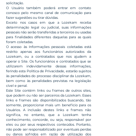
solicitação.
O Usuário também poderá entrar em contato
conosco pelo mesmo canal de comunicação para
fazer sugestões ou tirar dúvidas.
Exceto nos casos em que a Lozekam receba
determinação legal ou judicial, suas informações
pessoais não serão transferidas a terceiros ou usadas
para finalidades diferentes daquelas para as quais
foram coletadas.
O acesso às Informações pessoais coletadas está
restrito apenas aos funcionários autorizados da
Lozekam, ou a contratados que nos ajudem a
operar o Site. Os funcionários e contratados que se
utilizarem indevidamente dessas informações,
ferindo esta Política de Privacidade, estarão sujeitos
às penalidades do processo disciplinar da Lozekam,
bem como às penalidades previstas na legislação
cível e penal.
Este Site contém links ou frames de outros sites,
que podem ou não ser parceiros da Lozekam. Esses
links e frames são disponibilizados buscando, tão
somente, proporcionar mais um benefício para os
Usuários. A inclusão destes links e frames não
significa, no entanto, que a Lozekam tenha
conhecimento, concorde, ou seja, responsável por
eles ou por seus respectivos conteúdos. Portanto,
não pode ser responsabilizado por eventuais perdas
ou danos sofridos em razão de utilização dos