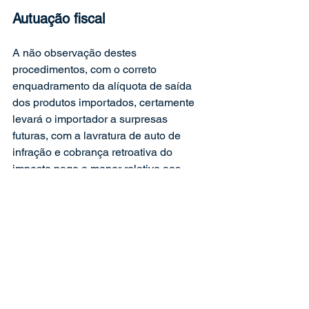
Autuação fiscal
A não observação destes 
procedimentos, com o correto 
enquadramento da alíquota de saída 
dos produtos importados, certamente 
levará o importador a surpresas 
futuras, com a lavratura de auto de 
infração e cobrança retroativa do 
imposto pago a menor relativo aos 
últimos cinco anos, bem como multa de 
mora, multa punitiva e juros, os quais 
somados, costumam implicar no 
DOBRO do valor original do imposto.
Do correto enquadramento fiscal, 
depende a saúde e crescimento do 
empreendimento. O inverso desta 